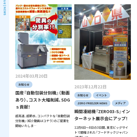
お知らせ |
NEWS
2024年03月20日
お知らせ
2023年12月22日
国産『自動包装分別機』（動画
お知らせ
イベント
あり）、コスト大幅削減、SDG
ZERO FREEZER NEWS
メディア
ｓ貢献！
瞬間凍結機『ZERO03-S』イン
超高速、超節水、コンパクトな『自動包装
ターネット展示会にアップ！
分別機』（紹介動画はコチラ）のご提案を
開始いたしま…
12月6日～8日の3日間、東京ビッグサイ
トで開催された『フードテックジャパン