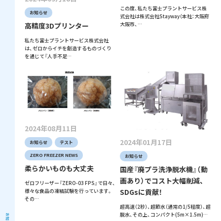
この度、私たち富士プラントサービス株
お知らせ
式会社は株式会社Stayway（本社：大阪府
大阪市、…
高精度3Dプリンター
私たち富士プラントサービス株式会社
は、ゼロからイチを創造するものづくり
を通じて『人手不足…
2024年08月11日
2024年01月17日
お知らせ
テスト
ZERO FREEZER NEWS
お知らせ
柔らかいものも大丈夫
国産『廃プラ洗浄脱水機』（動
画あり）でコスト大幅削減、
ゼロフリーザー『ZERO-03 FPS』で日々、
SDGsに貢献！
様々な食品の凍結試験を行っています。
その…
超高速（2秒）、超節水（通常の1/5程度）、超
脱水、その上、コンパクト(5m×1.5m)…