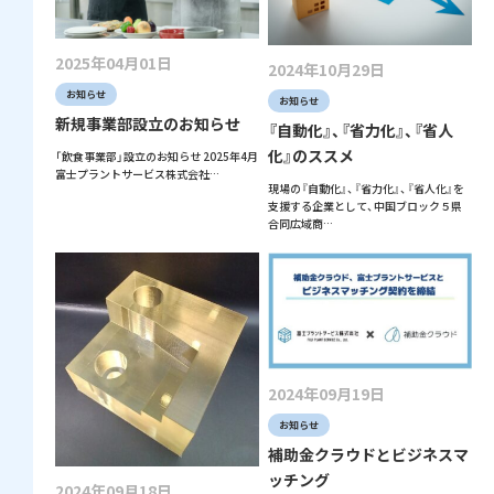
2025年04月01日
2024年10月29日
お知らせ
お知らせ
新規事業部設立のお知らせ
『自動化』、『省力化』、『省人
化』のススメ
「飲食事業部」設立のお知らせ 2025年4月
富士プラントサービス株式会社…
現場の『自動化』、『省力化』、『省人化』を
支援する企業として、中国ブロック５県
合同広域商…
2024年09月19日
お知らせ
補助金クラウドとビジネスマ
ッチング
2024年09月18日