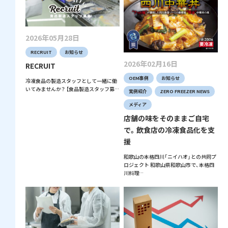
2026年05月28日
RECRUIT
お知らせ
2026年02月16日
RECRUIT
OEM事例
お知らせ
冷凍食品の製造スタッフとして一緒に働
いてみませんか？ 【食品製造スタッフ募…
実例紹介
ZERO FREEZER NEWS
メディア
店舗の味をそのままご自宅
で。飲食店の冷凍食品化を支
援
和歌山の本格四川「ニイハオ」との共同プ
ロジェクト 和歌山県和歌山市で、本格四
川料理…