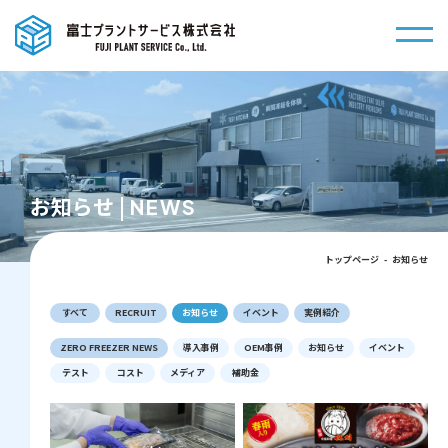
togg
お知らせ |
NEWS
トップページ
お知らせ
すべて
RECRUIT
お知らせ
イベント
実例紹介
ZERO FREEZER NEWS
導入事例
OEM事例
お知らせ
イベント
テスト
コスト
メディア
補助金