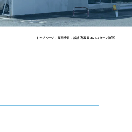
トップページ
採用情報
設計（部長級：U、I、Jターン歓迎）